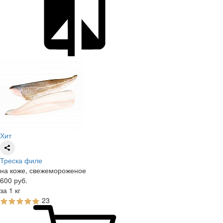
Хит
Треска филе
на коже, свежемороженое
600
руб.
за 1 кг
23